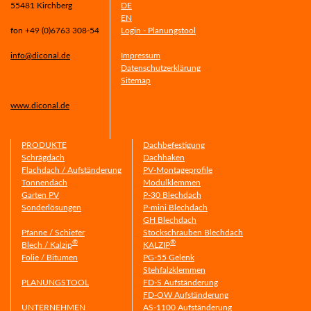
55481 Kirchberg
DE
EN
fon +49 (0)6763 308-54
Login - Planungstool
info@diconal.de
Impressum
Datenschutzerklärung
Sitemap
www.diconal.de
PRODUKTE
Dachbefestigung
Schrägdach
Dachhaken
Flachdach / Aufständerung
PV-Montageprofile
Tonnendach
Modulklemmen
Garten PV
P-30 Blechdach
Sonderlösungen
P-mini Blechdach
GH Blechdach
Pfanne / Schiefer
Stockschrauben Blechdach
®
®
Blech / Kalzip
KALZIP
Folie / Bitumen
PG-55 Gelenk
Stehfalzklemmen
PLANUNGSTOOL
FD-S Aufständerung
FD-OW Aufständerung
UNTERNEHMEN
AS-1100 Aufständerung