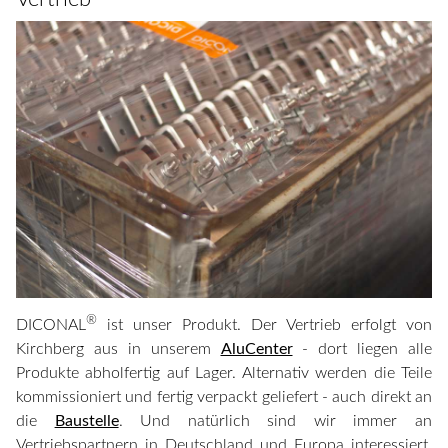
®
DICONAL
ist unser Produkt. Der Vertrieb erfolgt von
Kirchberg aus in unserem
AluCenter
- dort liegen alle
Produkte abholfertig auf Lager. Alternativ werden die Teile
kommissioniert und fertig verpackt geliefert - auch direkt an
die
Baustelle
. Und natürlich sind wir immer an
Vertriebspartnern in Deutschland und Europa interessiert,