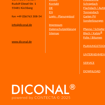
Rudolf-Diesel-Str. 1
Kontakt
Schrägdach
55481 Kirchberg
DE
Flachdach / Aufs
EN
Tonnendach
fon +49 (0)6763 308-54
Login - Planungstool
Garten PV
Sonderlösungen
info@diconal.de
Impressum
Datenschutzerklärung
Pfanne / Schiefer
®
Sitemap
Blech / Kalzip
Folie / Bitumen
www.diconal.de
PLANUNGSTOO
UNTERNEHMEN
SERVICE
DOWNLOAD
powered by CONTECTA © 2025