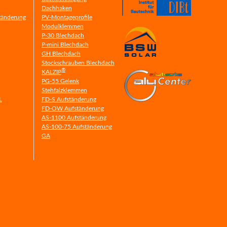
Dachhaken
tänderung
PV-Montageprofile
Modulklemmen
P-30 Blechdach
P-mini Blechdach
GH Blechdach
Stockschrauben Blechdach
®
KALZIP
PG-55 Gelenk
Stehfalzklemmen
L
FD-S Aufständerung
FD-OW Aufständerung
AS-1100 Aufständerung
AS-100-75 Aufständerung
GA