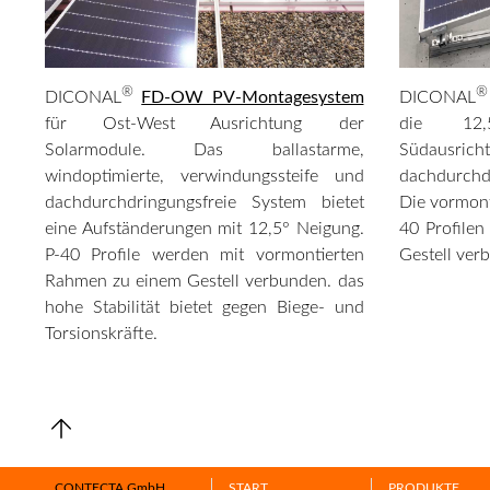
®
®
DICONAL
FD-OW PV-Montagesystem
DICONAL
für Ost-West Ausrichtung der
die 12,
Solarmodule. Das ballastarme,
Südausricht
windoptimierte, verwindungssteife und
dachdurchd
dachdurchdringungsfreie System bietet
Die vormon
eine Aufständerungen mit 12,5° Neigung.
40 Profilen
P-40 Profile werden mit vormontierten
Gestell ver
Rahmen zu einem
Gestell verbunden. das
hohe Stabilität bietet gegen Biege- und
Torsionskräfte.
CONTECTA GmbH
START
PRODUKTE