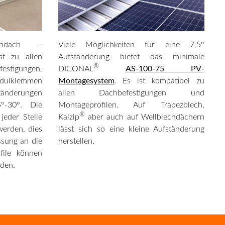
hdach -
Viele Möglichkeiten für eine 7,5°
t zu allen
Aufständerung bietet das minimale
®
igungen,
DICONAL
AS-100-75 PV-
dulklemmen
Montagesystem
. Es ist kompatibel zu
ständerungen
allen Dachbefestigungen und
°-30°. Die
Montageprofilen. Auf Trapezblech,
®
jeder Stelle
Kalzip
aber auch auf Wellblechdächern
werden, dies
lässt sich so eine kleine Aufständerung
ssung an die
herstellen.
file können
rden.