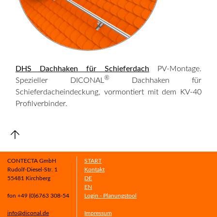
DHS Dachhaken für Schieferdach
PV-Montage.
®
Spezieller DICONAL
Dachhaken für
Schieferdacheindeckung, vormontiert mit dem KV-40
Profilverbinder.
CONTECTA GmbH
START
Rudolf-Diesel-Str. 1
Kontakt
55481 Kirchberg
DE
EN
fon +49 (0)6763 308-54
Login - Planungstool
info@diconal.de
Impressum