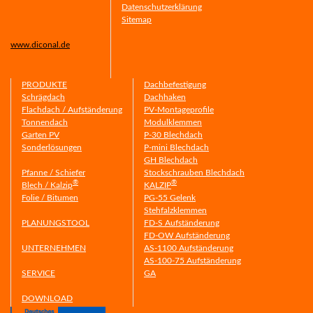
Datenschutzerklärung
Sitemap
www.diconal.de
PRODUKTE
Dachbefestigung
Schrägdach
Dachhaken
Flachdach / Aufständerung
PV-Montageprofile
Tonnendach
Modulklemmen
Garten PV
P-30 Blechdach
Sonderlösungen
P-mini Blechdach
GH Blechdach
Pfanne / Schiefer
Stockschrauben Blechdach
®
®
Blech / Kalzip
KALZIP
Folie / Bitumen
PG-55 Gelenk
Stehfalzklemmen
PLANUNGSTOOL
FD-S Aufständerung
FD-OW Aufständerung
UNTERNEHMEN
AS-1100 Aufständerung
AS-100-75 Aufständerung
SERVICE
GA
DOWNLOAD